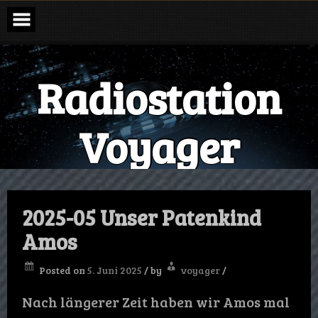
Skip
to
content
Radiostation
Voyager
The Sound of the Galaxy
News
2025-05 Unser Patenkind
Amos
Posted on
5. Juni 2025
/
by
voyager
/
Nach längerer Zeit haben wir Amos mal