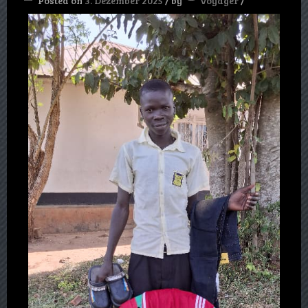
Posted on
3. Dezember 2025
/
by
voyager
/