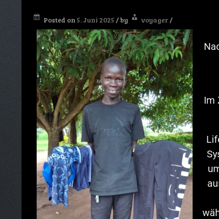
Posted on
5. Juni 2025
/
by
voyager
/
Nac
Im 
Lif
Sy
um
au
wäh