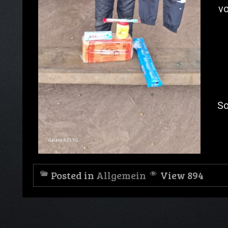
vo
So
Posted in
Allgemein
View 894