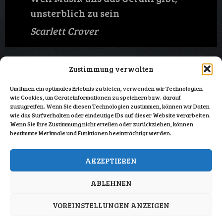
unsterblich zu sein
Scarlett Crover
Zustimmung verwalten
Impressum
Um Ihnen ein optimales Erlebnis zu bieten, verwenden wir Technologien
wie Cookies, um Geräteinformationen zu speichern bzw. darauf
zuzugreifen. Wenn Sie diesen Technologien zustimmen, können wir Daten
wie das Surfverhalten oder eindeutige IDs auf dieser Website verarbeiten.
Wenn Sie Ihre Zustimmung nicht erteilen oder zurückziehen, können
bestimmte Merkmale und Funktionen beeinträchtigt werden.
Datenschutz
AKZEPTIEREN
Powered by WordPress
ABLEHNEN
All rights reserved © Radiostation Voyager
VOREINSTELLUNGEN ANZEIGEN
Music and Video Theme by Seos Themes